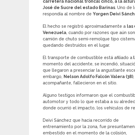
carretera nacional troncal cinco, a la altu
José de Sucre del estado Barinas
. Uno de 
respondía al nombre de
Yorgen Deivi Sánche
El hecho se registró aproximadamente a
las
Venezuela
, cuando por razones que aún son
camión de chuto semi-remolque tipo cisterna
quedando destruidos en el lugar.
El transporte de combustible está afiliado a
l
momento del accidente, se incendió, situaci
que llegaron a presenciar la angustiante esce
embargo,
Nelson Adolfo Falcón Valera (38)
acompañante, fallecieron en el sitio.
Alguno testigos informaron que el combusti
automotor y todo lo que estaba a su alrededor
donde ocurrió el impacto, los vehículos de r
Deivi Sánchez que hacia recorrido de
entrenamiento por la zona, fue presuntamen
embestido en el momento de la colisión,