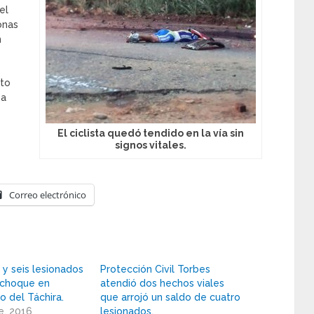
el
onas
n
ito
 a
El ciclista quedó tendido en la vía sin
signos vitales.
Correo electrónico
 y seis lesionados
Protección Civil Torbes
 choque en
atendió dos hechos viales
o del Táchira.
que arrojó un saldo de cuatro
e, 2016
lesionados.