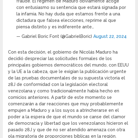
fraude. El régimen de Maduro obviamente acoge
con entusiasmo su sentencia que estará signada por
la infamia. No hay duda que estamos frente a una
dictadura que falsea elecciones, reprime al que
piensa distinto y es indiferente ante…
— Gabriel Boric Font (@GabrielBoric)
August 22, 2024
Con esta decisión, el gobierno de Nicolás Maduro ha
decidió despreciar las solicitudes formales de los
principales gobiernos democráticos del mundo, con EEUU
y la UE a la cabeza, que le exigían la publicación urgente
de las pruebas documentales de su supuesta victoria el
28J de conformidad con la legislación electoral
venezolana y como tradicionalmente había hecho en
comicios anteriores. A partir de este momento se
comenzarán a dar reacciones que muy probablemente
empujen a Maduro y a los suyos a atrincherarse en el
poder a la espera de que el mundo se canse del clamor
de democracia y libertad que los venezolanos hicieron el
pasado 28J y que de no ser atendido amenaza con otra
ola migratoria de proporciones bíblicas en la región.