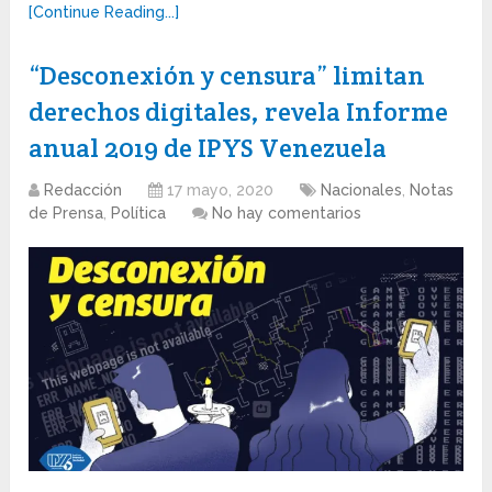
[Continue Reading...]
“Desconexión y censura” limitan
derechos digitales, revela Informe
anual 2019 de IPYS Venezuela
Redacción
17 mayo, 2020
Nacionales
,
Notas
de Prensa
,
Política
No hay comentarios