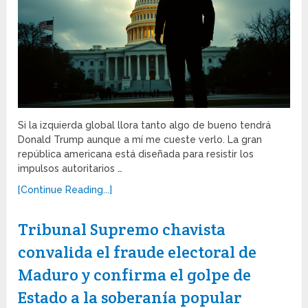
Si la izquierda global llora tanto algo de bueno tendrá
Donald Trump aunque a mí me cueste verlo. La gran
república americana está diseñada para resistir los
impulsos autoritarios …
[Continue Reading...]
Tribunal Supremo chavista
convalida el fraude electoral de
Maduro y confirma el golpe de
Estado a la soberanía popular