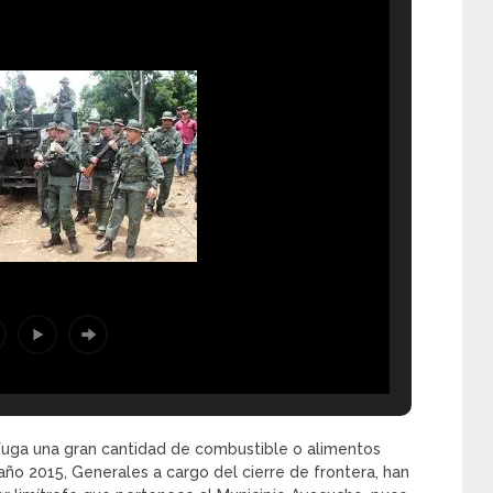
 fuga una gran cantidad de combustible o alimentos
ño 2015, Generales a cargo del cierre de frontera, han