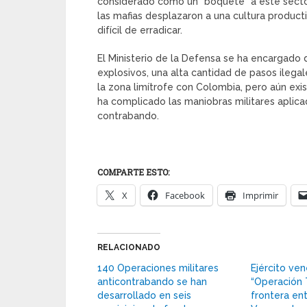
considerado como un “boquete” a este sector
las mafias desplazaron a una cultura product
difícil de erradicar.
El Ministerio de la Defensa se ha encargado 
explosivos, una alta cantidad de pasos ileg
la zona limítrofe con Colombia, pero aún exi
ha complicado las maniobras militares aplica
contrabando.
COMPARTE ESTO:
X
Facebook
Imprimir
RELACIONADO
140 Operaciones militares
Ejército ve
anticontrabando se han
“Operación 
desarrollado en seis
frontera en