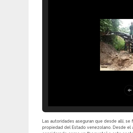
Las autoridades aseguran que desde allí, se
propiedad del Estado venezolano. Desde el a