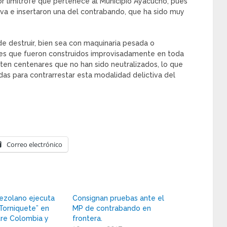
 limítrofe que pertenece al Municipio Ayacucho, pues
iva e insertaron una del contrabando, que ha sido muy
de destruir, bien sea con maquinaria pesada o
ales que fueron construidos improvisadamente en toda
sten centenares que no han sido neutralizados, lo que
das para contrarrestar esta modalidad delictiva del
Correo electrónico
nezolano ejecuta
Consignan pruebas ante el
Torniquete” en
MP de contrabando en
tre Colombia y
frontera.