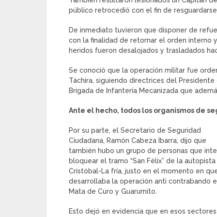
También resultaron lesionados un Capitán del
público retrocedió con el fin de resguardars
De inmediato tuvieron que disponer de refue
con la finalidad de retornar el orden interno 
heridos fueron desalojados y trasladados hac
Se conoció que la operación militar fue ord
Táchira, siguiendo directrices del Presidente
Brigada de Infantería Mecanizada que ademá
Ante el hecho, todos los organismos de se
Por su parte, el Secretario de Seguridad
Ciudadana, Ramón Cabeza Ibarra, dijo que
también hubo un grupo de personas que int
bloquear el tramo “San Félix” de la autopista
Cristóbal-La fría, justo en el momento en qu
desarrollaba la operación anti contrabando 
Mata de Curo y Guarumito.
Esto dejó en evidencia que en esos sectores