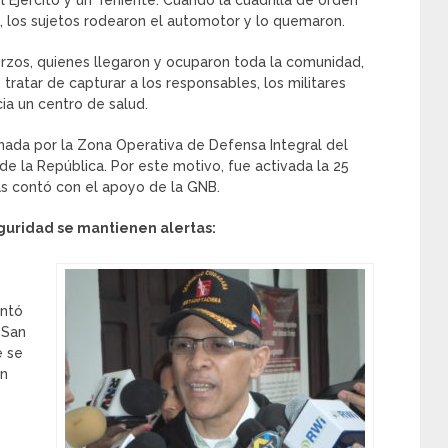
 Ejército y un Teniente. Cuando la cuadrilla de orden
e, los sujetos rodearon el automotor y lo quemaron.
rzos, quienes llegaron y ocuparon toda la comunidad,
y tratar de capturar a los responsables, los militares
ia un centro de salud.
enada por la Zona Operativa de Defensa Integral del
 de la República. Por este motivo, fue activada la 25
s contó con el apoyo de la GNB.
guridad se mantienen alertas:
entó
 San
e se
en