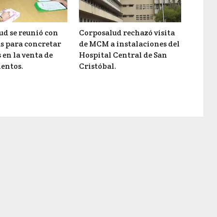
ud se reunió con
Corposalud rechazó visita
s para concretar
de MCM a instalaciones del
 en la venta de
Hospital Central de San
entos.
Cristóbal.