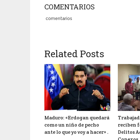
COMENTARIOS
comentarios
Related Posts
Maduro: «Erdogan quedará
Trabajad
como un niño de pecho
reciben 
ante lo que yo voy a hacer» .
Delitos A
Conexos.