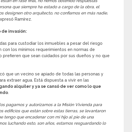
 están en fase final, no hemos obtenido respuestas
rsona que siempre ha estado a cargo de la obra, el
 designen otro arquitecto, no confiamos en más nadie,
Expresó Ramírez.
 de invasión:
adas para custodiar los inmuebles a pesar del riesgo
len con los mínimos requerimientos en normas de
o prefieren que sean cuidados por sus dueños y no que
licó que un vecino se apiado de todas las personas y
 extraer agua. Está dispuesta a vivir en las
gando alquiler y ya se cansó de ver como lo que
endo
.
 los pagamos y autorizamos a la Misión Vivienda para
 edificios que están sobre estas tierras, se levantaron
me tengo que encadenar con mi hijo al pie de una
emos luchando esto, son años, estamos resguardando lo