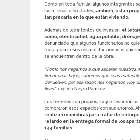
Cómo en toda familia, algunos integrantes so
las mismas dificultades,
también, están prop
tan precaria en la que están viviendo
.
Además de los intentos de invasión,
el letar
como, electricidad, agua potable, drenaje
denunciado que algunos funcionarios no quier
fuera poco, esos mismos funcionarios quieren
se encuentran dentro de la obra.
“Como nos negamos a que sacaran nuestros mat
firmar unas hojas; sabemos que esos materiales
devuelven, por esa razón nos negamos. Hoy dí
fines.”,
explicó Neyra Ramírez.
Los terrenos son propios, según testimonios 
compraron esos espacios con sus ahorros. A
realizan maniobras para tratar de entorpece
retardo en la entrega formal de los apar
144 familias
.