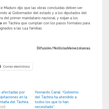
te Maduro dijo que las obras concluidas deben ser
endo al Gobernador del estado y a los diputados del
ra del primer mandatario nacional, y exijan a los
la
en Táchira que cumplan con los pasos formales para
gnados a las 144 familias.
Difusión/NoticiasVenezolanas.
Correo electrónico
s afectadas por
Yesnardo Canal: “Gobierno
ipitaciones en la
del Táchira ha atendido a
taña del Táchira.
todos los que lo han
2016
necesitado”.