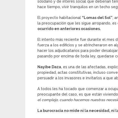
solidario y de interés social que deberían te
hace tiempo, vivir tranquilos en un techo seg
El proyecto habitacional
“Lomas del Sol”
, a
la preocupación que les sigue arropando, es 
ocurrido en anteriores ocasiones.
El intento más reciente fue durante el mes d
fuerza a los edificios y se atrincheraron en
hacer los adjudicatarios para poder desalojar
pasando por encima de toda ley, quedarse c
Nayibe Daza
, es una de las afectadas, exp
propiedad, actas constitutivas, incluso conve
persuadir a los invasores e invitarlos a que
A todos les ha tocado que comenzar a ocupar 
preocupante del caso, es que están viviendo 
el complejo, cuando hacemos nuestras necesid
La burocracia no mide ni la necesidad, ni 