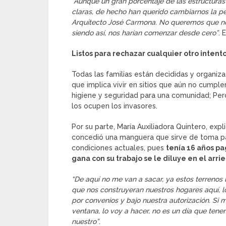
“Aunque un gran porcentaje de las estructuras
claras, de hecho han querido cambiarnos la pe
Arquitecto José Carmona. No queremos que nos
siendo así, nos harían comenzar desde cero”
. 
Listos para rechazar cualquier otro intento
Todas las familias están decididas y organiz
que implica vivir en sitios que aún no cump
higiene y seguridad para una comunidad; Per
los ocupen los invasores.
Por su parte, María Auxiliadora Quintero, exp
concedió una manguera que sirve de toma para
condiciones actuales, pues
tenía 16 años pa
gana con su trabajo se le diluye en el arri
“De aquí no me van a sacar, ya estos terrenos
que nos construyeran nuestros hogares aquí, los
por convenios y bajo nuestra autorización. Si 
ventana, lo voy a hacer, no es un día que ten
nuestro”
.