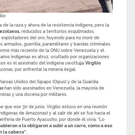
llo
 de la raza y ahora de la resistencia indígena, pero la
ezolanos
, reducidos a territorios esquilmados,
s explotadores del oro, huyendo para no morir de
 armados, guerrilla, paramilitares y bandas criminales.
forme más reciente de la ONU sobre Venezuela y el
arios indígenas es atroz, ocultado por organizaciones
sos es el asesinato del indígena uwottujja
Virgilio
zonas, por enfrentar la minería ilegal.
 Piaroas Unidos del Sipapo (Oipus) y de la Guardia
as
han sido asesinados en Venezuela, la mayoría de
minas y una docena por militares.
e que ese 30 de junio, Virgilio estuvo en una reunión
dígenas de Amazonas) y al salir de ahí se fue hacia el
 periferia de Puerto Ayacucho, por donde él vivía. “Lo
ubieron o lo obligaron a subir a un carro, como a eso
en la cabeza”
.