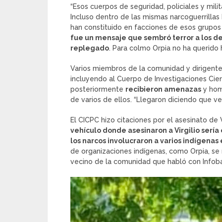
“Esos cuerpos de seguridad, policiales y milit
Incluso dentro de las mismas narcoguerrilla
han constituido en facciones de esos grupos a
fue un mensaje que sembró terror a los d
replegado
. Para colmo Orpia no ha querido h
Varios miembros de la comunidad y dirigente
incluyendo al Cuerpo de Investigaciones Cient
posteriormente
recibieron amenazas
y homb
de varios de ellos. “Llegaron diciendo que ven
El CICPC hizo citaciones por el asesinato de Vir
vehículo donde asesinaron a Virgilio sería 
los narcos involucraron a varios indígenas 
de organizaciones indígenas, como Orpia, se r
vecino de la comunidad que habló con Infob