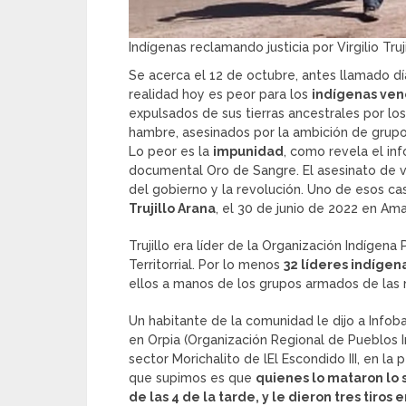
Indígenas reclamando justicia por Virgilio Truji
Se acerca el 12 de octubre, antes llamado día
realidad hoy es peor para los
indígenas ven
expulsados de sus tierras ancestrales por lo
hambre, asesinados por la ambición de grupos
Lo peor es la
impunidad
, como revela el in
documental Oro de Sangre. El asesinato de v
del gobierno y la revolución. Uno de esos ca
Trujillo Arana
, el 30 de junio de 2022 en Ama
Trujillo era líder de la Organización Indígena
Territorrial. Por lo menos
32 líderes indígen
ellos a manos de los grupos armados de las 
Un habitante de la comunidad le dijo a Infoba
en Orpia (Organización Regional de Pueblos In
sector Morichalito de lEl Escondido III, en la
que supimos es que
quienes lo mataron lo s
de las 4 de la tarde, y le dieron tres tiros 