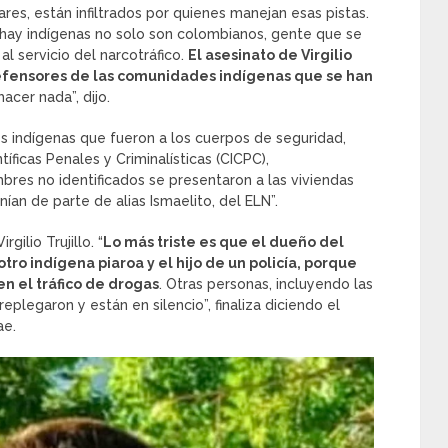
ares, están infiltrados por quienes manejan esas pistas.
s hay indígenas no solo son colombianos, gente que se
l servicio del narcotráfico.
El asesinato de Virgilio
efensores de las comunidades indígenas que se han
acer nada”, dijo.
s indígenas que fueron a los cuerpos de seguridad,
íficas Penales y Criminalísticas (CICPC),
res no identificados se presentaron a las viviendas
ían de parte de alias Ismaelito, del ELN”.
gilio Trujillo. “
Lo más triste es que el dueño del
otro indígena piaroa y el hijo de un policía, porque
en el tráfico de drogas
. Otras personas, incluyendo las
eplegaron y están en silencio”, finaliza diciendo el
ae.