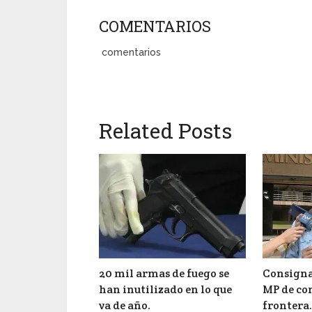
COMENTARIOS
comentarios
Related Posts
20 mil armas de fuego se
Consigna
han inutilizado en lo que
MP de co
va de año.
frontera.