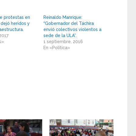
de protestas en
Reinaldo Manrique:
 dejó heridos y
“Gobernador del Táchira
aestructura.
envió colectivos violentos a
 2017
sede de la ULA”.
s»
1 septiembre, 2016
En «Política»