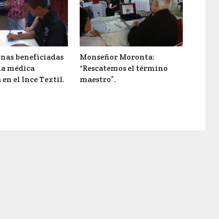
onas beneficiadas
Monseñor Moronta:
da médica
“Rescatemos el término
 en el Ince Textil.
maestro”.