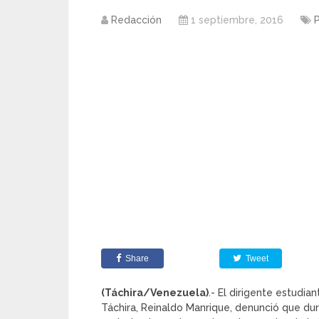
Redacción
1 septiembre, 2016
P
Share
Tweet
(Táchira/Venezuela)
.- El dirigente estudia
Táchira, Reinaldo Manrique, denunció que du