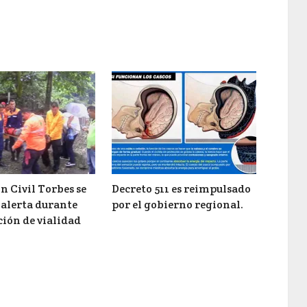
n Civil Torbes se
Decreto 511 es reimpulsado
alerta durante
por el gobierno regional.
ión de vialidad