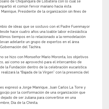
ario de Chiquinquirá de Lobatera con lo cual se
mpartió el común fervor mariano hacia ésta
 Manrique, Presidente de la organización sin fines de
rcambio de ideas que se sostuvo con el Padre Fuenmayor
desde hace cuatro años una loable labor eclesiástica
 últimos tiempos en lo relacionado a la remodelación
 llevan adelante un grupo de expertos en el área
 Gobernación del Táchira.
como se hizo con Monseñor Mario Moronta, los objetivos
azo, así como se aprovechó para el intercambio de
l de la Fundación dentro de la celebración eucarística
ealizará la “Bajada de la Virgen” con la presencia del
es expresó a Jorge Manrique, Juan Carlos La Torre y
regocijo por la conformación de una organización que
dejado de ser zuliana para convertirse en una
mbre, Día de la Chinita.