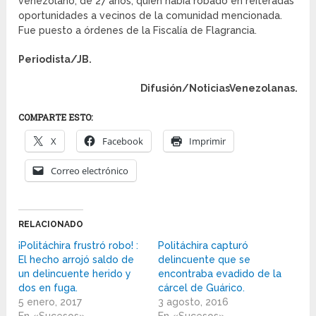
venezolano, de 27 años, quien había robado en reiteradas
oportunidades a vecinos de la comunidad mencionada.
Fue puesto a órdenes de la Fiscalía de Flagrancia.
Periodista/JB.
Difusión/NoticiasVenezolanas.
COMPARTE ESTO:
X
Facebook
Imprimir
Correo electrónico
RELACIONADO
¡Politáchira frustró robo! :
Politáchira capturó
El hecho arrojó saldo de
delincuente que se
un delincuente herido y
encontraba evadido de la
dos en fuga.
cárcel de Guárico.
5 enero, 2017
3 agosto, 2016