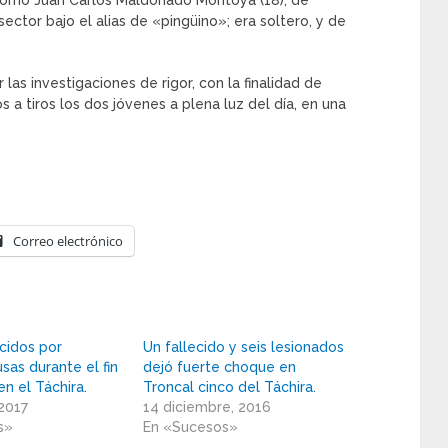
c como Juan Carlos Maldonado Montoya (18), de
ector bajo el alias de «pingüino»; era soltero, y de
las investigaciones de rigor, con la finalidad de
s a tiros los dos jóvenes a plena luz del día, en una
Correo electrónico
ecidos por
Un fallecido y seis lesionados
usas durante el fin
dejó fuerte choque en
n el Táchira.
Troncal cinco del Táchira.
 2017
14 diciembre, 2016
s»
En «Sucesos»