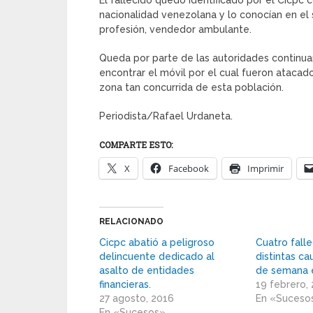
El fallecido quedó identificado por el Cicp
nacionalidad venezolana y lo conocían en el s
profesión, vendedor ambulante.
Queda por parte de las autoridades continuar 
encontrar el móvil por el cual fueron atacado
zona tan concurrida de esta población.
Periodista/Rafael Urdaneta.
COMPARTE ESTO:
X
Facebook
Imprimir
RELACIONADO
Cicpc abatió a peligroso
Cuatro fall
delincuente dedicado al
distintas ca
asalto de entidades
de semana e
financieras.
19 febrero,
27 agosto, 2016
En «Suceso
En «Sucesos»