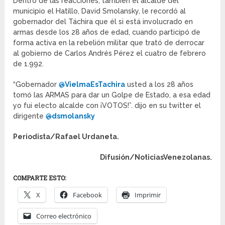
Dentro de las reacciones, también el alcalde del
municipio el Hatillo, David Smolansky, le recordó al
gobernador del Táchira que él si está involucrado en
armas desde los 28 años de edad, cuando participó de
forma activa en la rebelión militar que trató de derrocar
al gobierno de Carlos Andrés Pérez el cuatro de febrero
de 1.992.
“Gobernador
@
VielmaEsTachira
usted a los 28 años
tomó las ARMAS para dar un Golpe de Estado, a esa edad
yo fui electo alcalde con ¡VOTOS!”. dijo en su twitter el
dirigente
@
dsmolansky
Periodista/Rafael Urdaneta.
Difusión/NoticiasVenezolanas.
COMPARTE ESTO:
X
Facebook
Imprimir
Correo electrónico