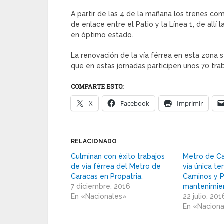
A partir de las 4 de la mañana los trenes comi
de enlace entre el Patio y la Línea 1, de allí
en óptimo estado.
La renovación de la vía férrea en esta zona
que en estas jornadas participen unos 70 trab
COMPARTE ESTO:
X
Facebook
Imprimir
RELACIONADO
Culminan con éxito trabajos
Metro de Ca
de vía férrea del Metro de
vía única t
Caracas en Propatria.
Caminos y P
7 diciembre, 2016
mantenimie
En «Nacionales»
22 julio, 201
En «Nacion